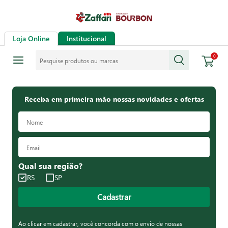
Loja Online
Institucional
Pesquise produtos ou marcas
0
Receba em primeira mão nossas novidades e ofertas
Qual sua região?
RS
SP
Cadastrar
Ao clicar em cadastrar, você concorda com o envio de nossas