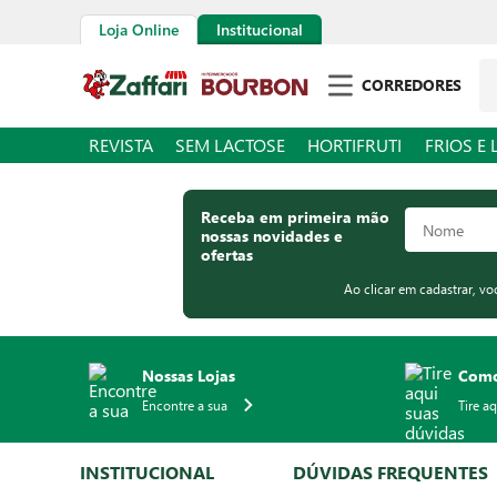
Loja Online
Institucional
Pe
CORREDORES
REVISTA
SEM LACTOSE
HORTIFRUTI
FRIOS E 
Receba em primeira mão
nossas novidades e
ofertas
Ao clicar em cadastrar, v
Nossas Lojas
Como
Encontre a sua
Tire a
INSTITUCIONAL
DÚVIDAS FREQUENTES