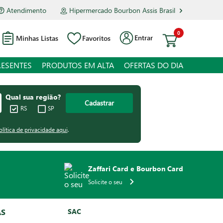
Atendimento
Hipermercado Bourbon Assis Brasil
0
Entrar
Minhas Listas
Favoritos
RESENTES
PRODUTOS EM ALTA
OFERTAS DO DIA
Qual sua região?
Cadastrar
RS
SP
olítica de privacidade aqui
.
Zaffari Card e Bourbon Card
Solicite o seu
AS
SAC