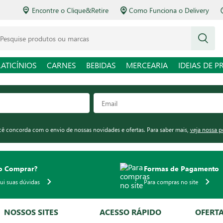
Encontre o Clique&Retire
Como Funciona o Delivery
squise produtos ou marcas
LATICÍNIOS
CARNES
BEBIDAS
MERCEARIA
IDEIAS DE P
ocê concorda com o envio de nossas novidades e ofertas. Para saber mais,
veja nossa p
 Comprar?
Formas de Pagamento
qui suas dúvidas
Para compras no site
NOSSOS SITES
ACESSO RÁPIDO
OFERT