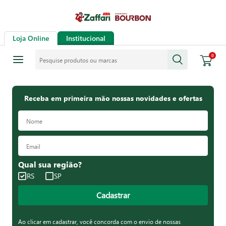
Loja Online
Institucional
Pesquise produtos ou marcas
0
Receba em primeira mão nossas novidades e ofertas
Qual sua região?
RS
SP
Cadastrar
Ao clicar em cadastrar, você concorda com o envio de nossas