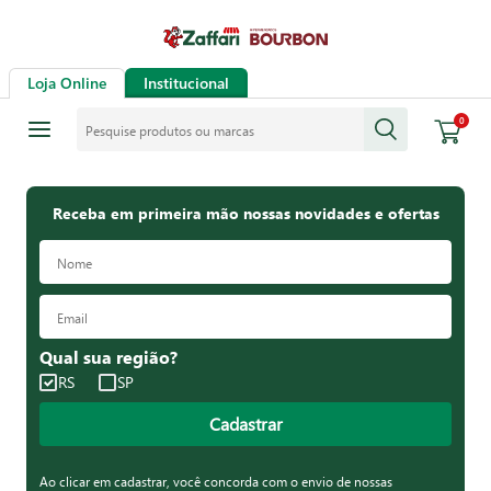
Loja Online
Institucional
Pesquise produtos ou marcas
0
Receba em primeira mão nossas novidades e ofertas
Qual sua região?
RS
SP
Cadastrar
Ao clicar em cadastrar, você concorda com o envio de nossas