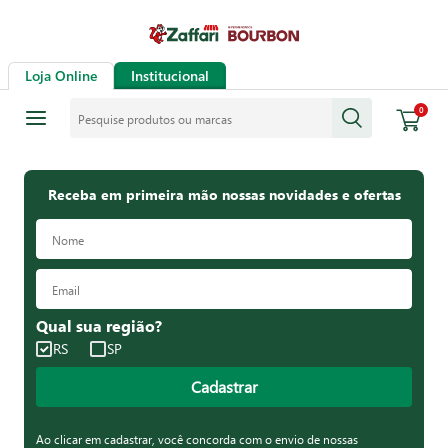
Loja Online
Institucional
Pesquise produtos ou marcas
0
Receba em primeira mão nossas novidades e ofertas
Qual sua região?
RS
SP
Cadastrar
Ao clicar em cadastrar, você concorda com o envio de nossas