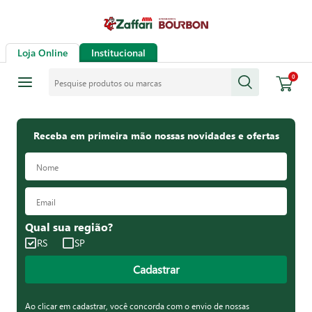
Loja Online
Institucional
Pesquise produtos ou marcas
0
Receba em primeira mão nossas novidades e ofertas
Qual sua região?
RS
SP
Cadastrar
Ao clicar em cadastrar, você concorda com o envio de nossas