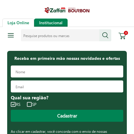
Loja Online
Institucional
Pesquise produtos ou marcas
0
Receba em primeira mão nossas novidades e ofertas
Qual sua região?
RS
SP
Cadastrar
Ao clicar em cadastrar, você concorda com o envio de nossas