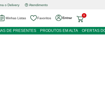
na o Delivery
Atendimento
0
Entrar
Minhas Listas
Favoritos
RESENTES
PRODUTOS EM ALTA
OFERTAS DO DIA
 Pastilhas Adesivas Sanitárias Pato
em Promocional
juros