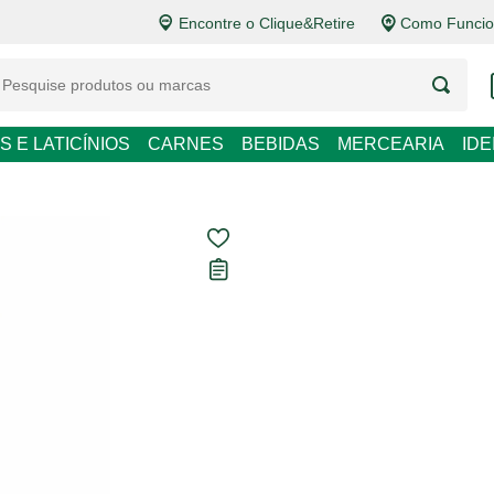
Encontre o Clique&Retire
Como Funcio
LATICÍNIOS
CARNES
BEBIDAS
MERCEARIA
IDEIAS DE P
Conjunto com 3
Fresh Embalag
Carregando avaliações...
R$ 8,79
R$ 2,93 / un
Em até
1
x de
R$ 8,79
sem 