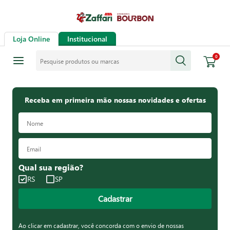
Loja Online
Institucional
Pesquise produtos ou marcas
0
Receba em primeira mão nossas novidades e ofertas
Qual sua região?
RS
SP
Cadastrar
Ao clicar em cadastrar, você concorda com o envio de nossas