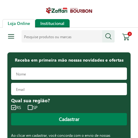
Loja Online
Institucional
Pesquise produtos ou marcas
0
Receba em primeira mão nossas novidades e ofertas
Qual sua região?
RS
SP
Cadastrar
Ao clicar em cadastrar, você concorda com o envio de nossas