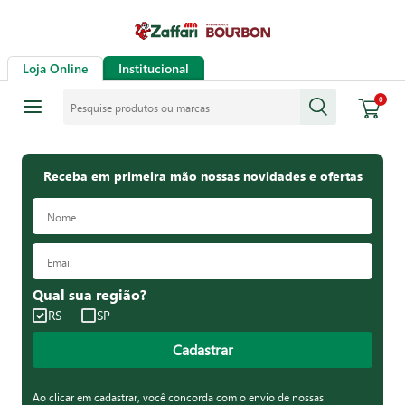
Loja Online
Institucional
Pesquise produtos ou marcas
0
Receba em primeira mão nossas novidades e ofertas
Qual sua região?
RS
SP
Cadastrar
Ao clicar em cadastrar, você concorda com o envio de nossas