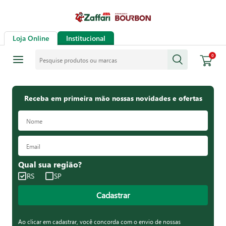
Loja Online
Institucional
Pesquise produtos ou marcas
0
Receba em primeira mão nossas novidades e ofertas
Qual sua região?
RS
SP
Cadastrar
Ao clicar em cadastrar, você concorda com o envio de nossas