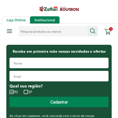
Loja Online
Institucional
Pesquise produtos ou marcas
0
Receba em primeira mão nossas novidades e ofertas
Qual sua região?
RS
SP
Cadastrar
Ao clicar em cadastrar, você concorda com o envio de nossas