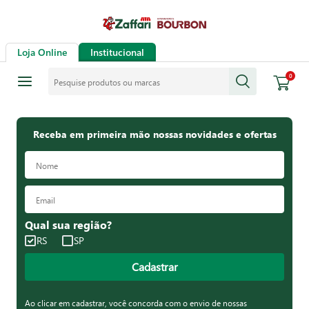
Loja Online
Institucional
Pesquise produtos ou marcas
0
Receba em primeira mão nossas novidades e ofertas
Qual sua região?
RS
SP
Cadastrar
Ao clicar em cadastrar, você concorda com o envio de nossas