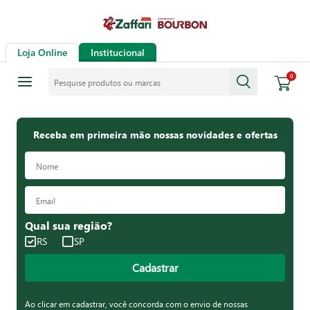
Loja Online
Institucional
Pesquise produtos ou marcas
0
Receba em primeira mão nossas novidades e ofertas
Qual sua região?
RS
SP
Cadastrar
Ao clicar em cadastrar, você concorda com o envio de nossas