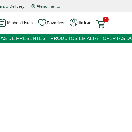
na o Delivery
Atendimento
0
Entrar
Minhas Listas
Favoritos
RESENTES
PRODUTOS EM ALTA
OFERTAS DO DIA
t Swiss Premium Milk 300g
m juros
o