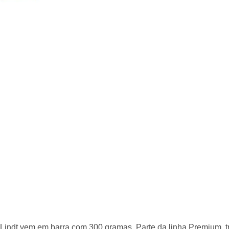
Compre com o
Ver mais produtos
Lindt
ndt vem em barra com 300 gramas. Parte da linha Premium, traz s