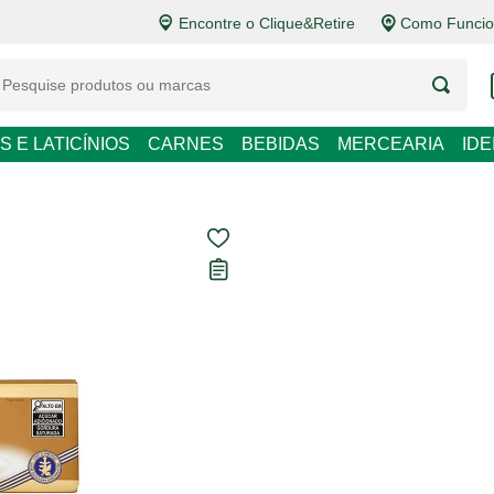
Encontre o Clique&Retire
Como Funcio
LATICÍNIOS
CARNES
BEBIDAS
MERCEARIA
IDEIAS DE P
Chocolate Lind
Carregando avaliações...
R$ 109,90
R$ 366,33 / kg
Em até
1
x de
R$ 109,90
se
Ver opções de pagament