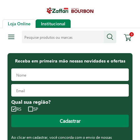
Loja Online
Institucional
Pesquise produtos ou marcas
0
Receba em primeira mão nossas novidades e ofertas
Qual sua região?
RS
SP
Cadastrar
Ao clicar em cadastrar, você concorda com o envio de nossas