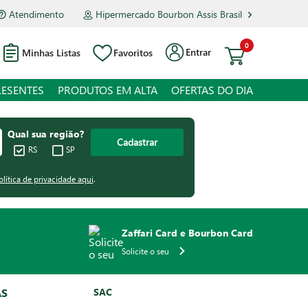
Atendimento
Hipermercado Bourbon Assis Brasil
0
Entrar
Minhas Listas
Favoritos
RESENTES
PRODUTOS EM ALTA
OFERTAS DO DIA
Qual sua região?
Cadastrar
RS
SP
olítica de privacidade aqui
.
Zaffari Card e Bourbon Card
Solicite o seu
AS
SAC