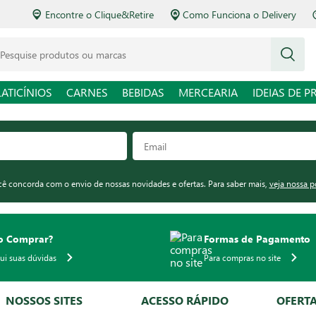
Encontre o Clique&Retire
Como Funciona o Delivery
squise produtos ou marcas
LATICÍNIOS
CARNES
BEBIDAS
MERCEARIA
IDEIAS DE P
ocê concorda com o envio de nossas novidades e ofertas. Para saber mais,
veja nossa p
 Comprar?
Formas de Pagamento
qui suas dúvidas
Para compras no site
NOSSOS SITES
ACESSO RÁPIDO
OFERT