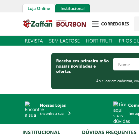
Loja Online
Institucional
Pe
CORREDORES
REVISTA
SEM LACTOSE
HORTIFRUTI
FRIOS E 
Receba em primeira mão
nossas novidades e
ofertas
Ao clicar em cadastrar, v
Nossas Lojas
Como
Encontre a sua
Tire a
INSTITUCIONAL
DÚVIDAS FREQUENTES