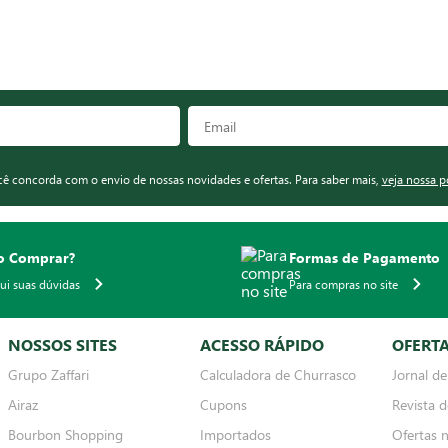
ocê concorda com o envio de nossas novidades e ofertas. Para saber mais,
veja nossa p
 Comprar?
Formas de Pagamento
qui suas dúvidas
Para compras no site
NOSSOS SITES
ACESSO RÁPIDO
OFERT
Grupo Zaffari
Calculadora de Churrasco
Jornal de
Airaz
Cupons
Revista d
Bourbon Shopping
Importados
Ofertas 