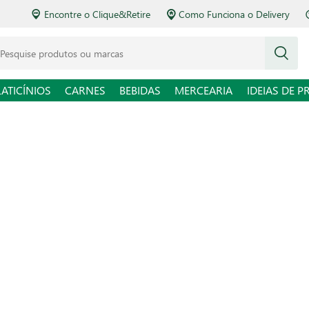
Encontre o Clique&Retire
Como Funciona o Delivery
squise produtos ou marcas
LATICÍNIOS
CARNES
BEBIDAS
MERCEARIA
IDEIAS DE P