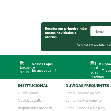
Receba em primeira mão
nossas novidades e
ofertas
Ao clicar em cadastrar, v
Nossas Lojas
Como
Encontre a sua
Tire a
INSTITUCIONAL
DÚVIDAS FREQUENTES
Quem Somos
Como Comprar no Site
Qualidade Zaffari
Central de Atendimento
Responsabilidade Social
Como Funciona o Delivery