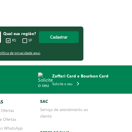
Qual sua região?
Cadastrar
RS
SP
olítica de privacidade aqui
.
Zaffari Card e Bourbon Card
Solicite o seu
AS
SAC
Serviço de atendimento ao
 Ofertas
cliente
e Ofertas
no WhatsApp