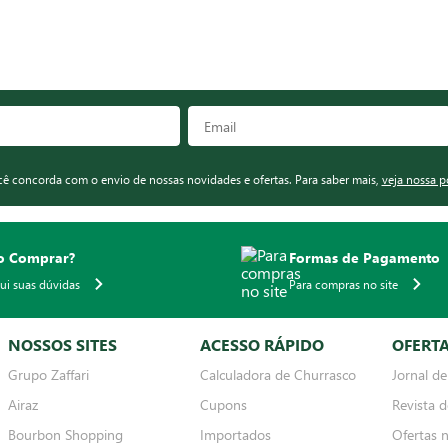
ocê concorda com o envio de nossas novidades e ofertas. Para saber mais,
veja nossa p
 Comprar?
Formas de Pagamento
qui suas dúvidas
Para compras no site
NOSSOS SITES
ACESSO RÁPIDO
OFERT
Grupo Zaffari
Calculadora de Churrasco
Jornal de
Airaz
Cupons
Revista d
Bourbon Shopping
Importados
Ofertas 