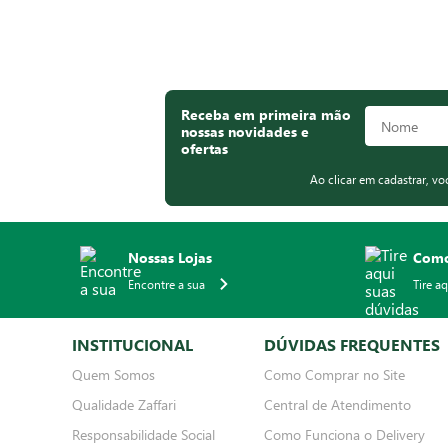
Receba em primeira mão
nossas novidades e
ofertas
Ao clicar em cadastrar, v
Nossas Lojas
Como
Encontre a sua
Tire a
INSTITUCIONAL
DÚVIDAS FREQUENTES
Quem Somos
Como Comprar no Site
Qualidade Zaffari
Central de Atendimento
Responsabilidade Social
Como Funciona o Delivery