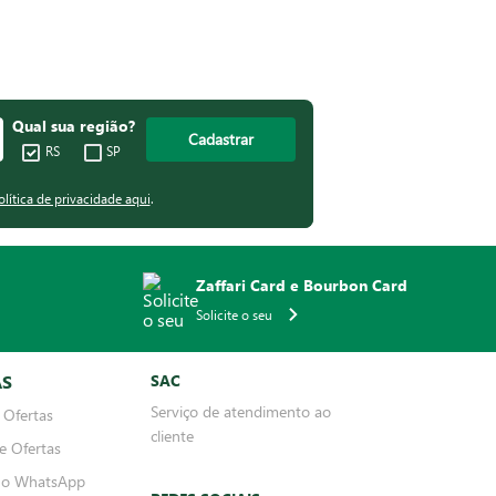
Qual sua região?
Cadastrar
RS
SP
olítica de privacidade aqui
.
Zaffari Card e Bourbon Card
Solicite o seu
AS
SAC
Serviço de atendimento ao
 Ofertas
cliente
e Ofertas
no WhatsApp