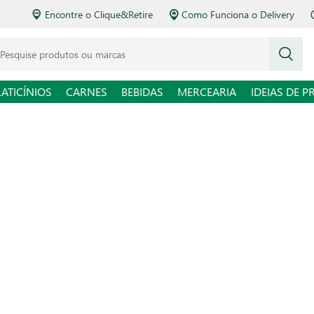
Encontre o Clique&Retire
Como Funciona o Delivery
squise produtos ou marcas
LATICÍNIOS
CARNES
BEBIDAS
MERCEARIA
IDEIAS DE P