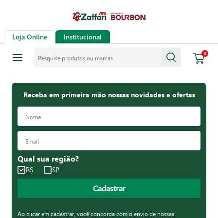
Loja Online
Institucional
Pesquise produtos ou marcas
0
Receba em primeira mão nossas novidades e ofertas
Qual sua região?
RS
SP
Cadastrar
Ao clicar em cadastrar, você concorda com o envio de nossas