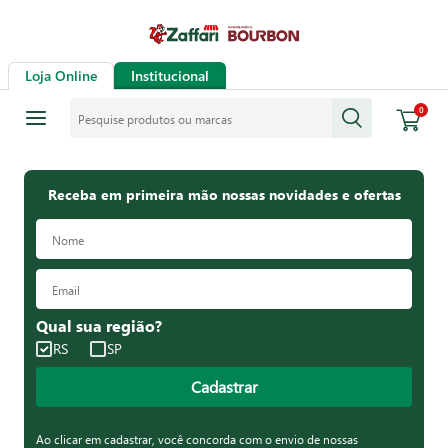
Loja Online
Institucional
Pesquise produtos ou marcas
0
Receba em primeira mão nossas novidades e ofertas
Qual sua região?
RS
SP
Cadastrar
Ao clicar em cadastrar, você concorda com o envio de nossas