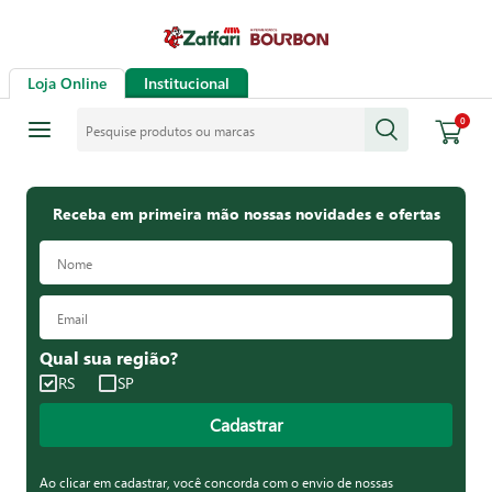
Loja Online
Institucional
Pesquise produtos ou marcas
0
Receba em primeira mão nossas novidades e ofertas
Qual sua região?
RS
SP
Cadastrar
Ao clicar em cadastrar, você concorda com o envio de nossas