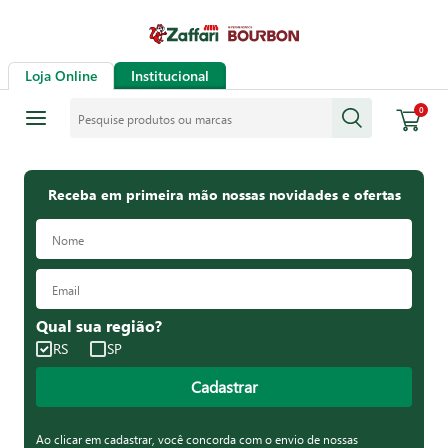
Loja Online
Institucional
Pesquise produtos ou marcas
0
Receba em primeira mão nossas novidades e ofertas
Qual sua região?
RS
SP
Cadastrar
Ao clicar em cadastrar, você concorda com o envio de nossas