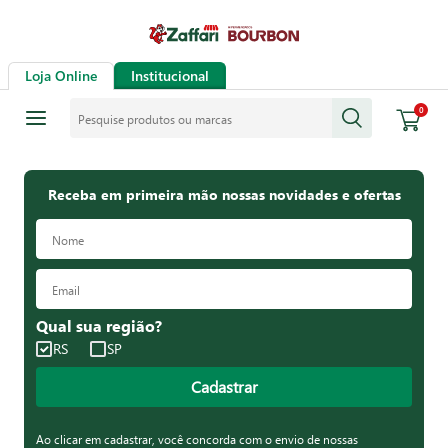
Loja Online
Institucional
Pesquise produtos ou marcas
0
Receba em primeira mão nossas novidades e ofertas
Qual sua região?
RS
SP
Cadastrar
Ao clicar em cadastrar, você concorda com o envio de nossas