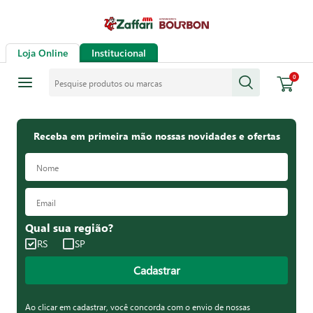
Loja Online
Institucional
Pesquise produtos ou marcas
0
Receba em primeira mão nossas novidades e ofertas
Qual sua região?
RS
SP
Cadastrar
Ao clicar em cadastrar, você concorda com o envio de nossas