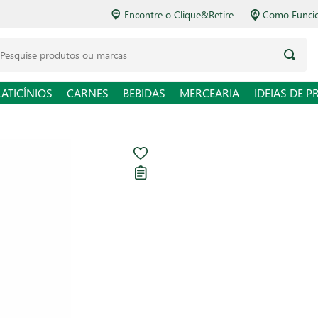
Encontre o Clique&Retire
Como Funcio
LATICÍNIOS
CARNES
BEBIDAS
MERCEARIA
IDEIAS DE P
Cerveja Itaipav
Carregando avaliações...
R$ 4,39
R$ 9,28 / L
Em até
1
x de
R$ 4,39
sem 
Ver opções de pagament