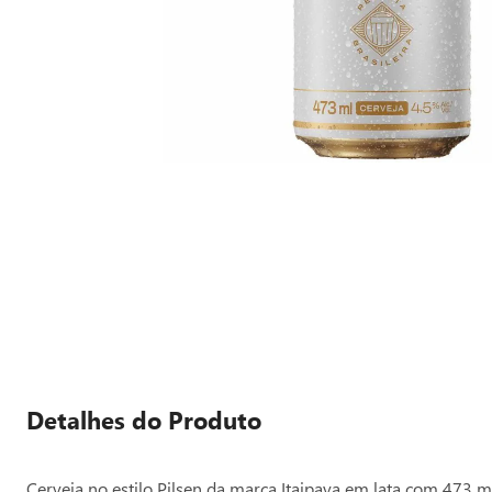
Detalhes do Produto
Cerveja no estilo Pilsen da marca Itaipava em lata com 473 