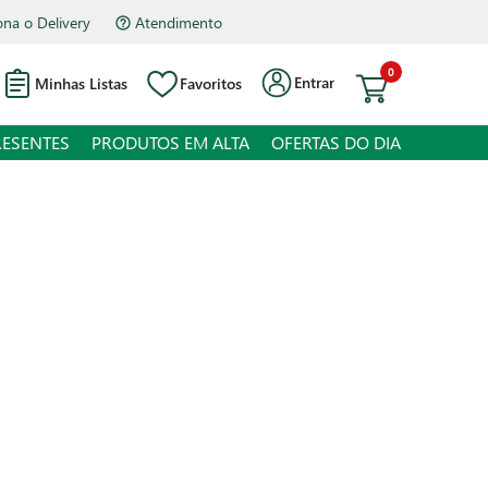
na o Delivery
Atendimento
0
Entrar
Minhas Listas
Favoritos
RESENTES
PRODUTOS EM ALTA
OFERTAS DO DIA
a Pilsen Lata 473ml
juros
o