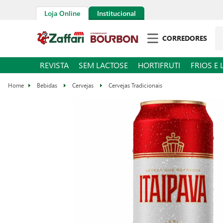
Loja Online
Institucional
CORREDORES
REVISTA
SEM LACTOSE
HORTIFRUTI
FRIOS E 
Bebidas
Cervejas
Cervejas Tradicionais