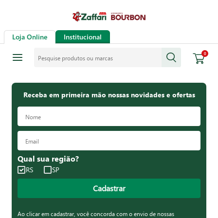
Loja Online
Institucional
Pesquise produtos ou marcas
0
Receba em primeira mão nossas novidades e ofertas
Qual sua região?
RS
SP
Cadastrar
Ao clicar em cadastrar, você concorda com o envio de nossas