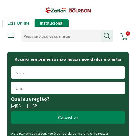
Loja Online
Institucional
Pesquise produtos ou marcas
0
Receba em primeira mão nossas novidades e ofertas
Qual sua região?
RS
SP
Cadastrar
Ao clicar em cadastrar, você concorda com o envio de nossas