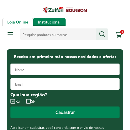
Loja Online
Institucional
Pesquise produtos ou marcas
0
Receba em primeira mão nossas novidades e ofertas
Qual sua região?
RS
SP
Cadastrar
Ao clicar em cadastrar, você concorda com o envio de nossas