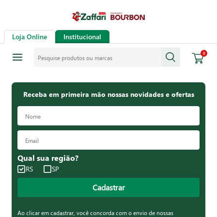
Loja Online
Institucional
Pesquise produtos ou marcas
0
Receba em primeira mão nossas novidades e ofertas
Qual sua região?
RS
SP
Cadastrar
Ao clicar em cadastrar, você concorda com o envio de nossas