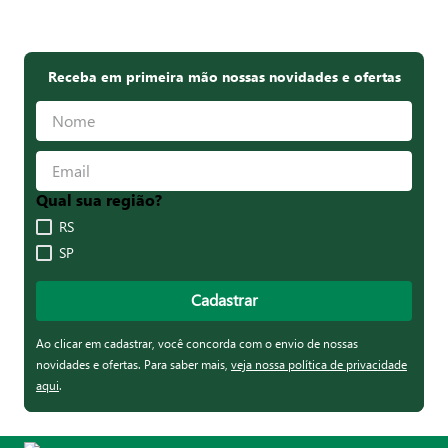
premium
, vale escolher a carne com as características que mais
lhe agradam e fazem sentido para sua
receita
do dia. Aproveite,
selecione o seu tipo de carne favorito e saboreie do jeito que
você merece!
Filé de Peito de Frango
Peito de Frango Desfiado
Congelado Nat 1kg
Congelado Nat 400g
R$ 20,90
R$ 20,90
Filezinho de Frango
Sobrecoxa de Frango
Sassami Congelado IQF
Congelada IQF Nat 1kg
Nat 1kg