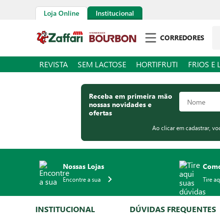
Loja Online
Institucional
Pe
CORREDORES
REVISTA
SEM LACTOSE
HORTIFRUTI
FRIOS E 
Receba em primeira mão
nossas novidades e
ofertas
Ao clicar em cadastrar, v
Nossas Lojas
Como
Encontre a sua
Tire a
INSTITUCIONAL
DÚVIDAS FREQUENTES