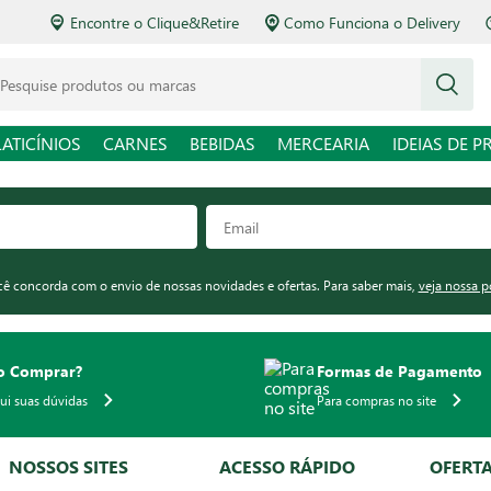
Encontre o Clique&Retire
Como Funciona o Delivery
squise produtos ou marcas
LATICÍNIOS
CARNES
BEBIDAS
MERCEARIA
IDEIAS DE P
ocê concorda com o envio de nossas novidades e ofertas. Para saber mais,
veja nossa p
 Comprar?
Formas de Pagamento
qui suas dúvidas
Para compras no site
NOSSOS SITES
ACESSO RÁPIDO
OFERT