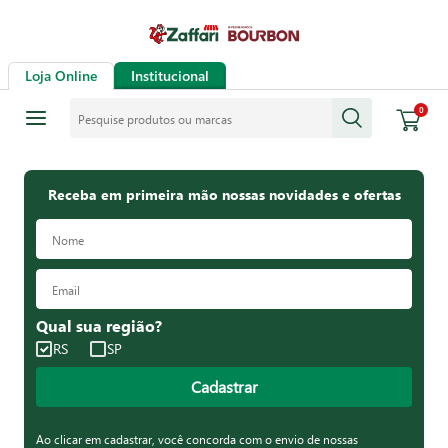
Loja Online
Institucional
Pesquise produtos ou marcas
0
Receba em primeira mão nossas novidades e ofertas
Qual sua região?
RS
SP
Cadastrar
Ao clicar em cadastrar, você concorda com o envio de nossas