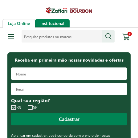
Loja Online
Institucional
Pesquise produtos ou marcas
0
Receba em primeira mão nossas novidades e ofertas
Qual sua região?
RS
SP
Cadastrar
Ao clicar em cadastrar, você concorda com o envio de nossas