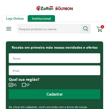
Loja Online
Institucional
Pesquise produtos ou marcas
0
Receba em primeira mão nossas novidades e ofertas
Qual sua região?
RS
SP
Cadastrar
Ao clicar em cadastrar, você concorda com o envio de nossas