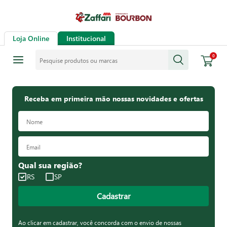
Loja Online
Institucional
Pesquise produtos ou marcas
0
Receba em primeira mão nossas novidades e ofertas
Qual sua região?
RS
SP
Cadastrar
Ao clicar em cadastrar, você concorda com o envio de nossas