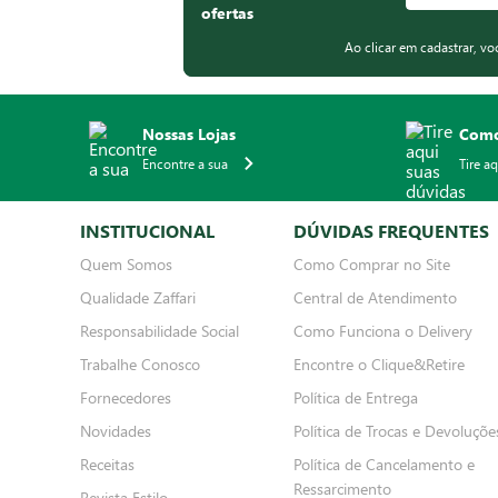
ofertas
Ao clicar em cadastrar, v
Nossas Lojas
Como
Encontre a sua
Tire a
INSTITUCIONAL
DÚVIDAS FREQUENTES
Quem Somos
Como Comprar no Site
Qualidade Zaffari
Central de Atendimento
Responsabilidade Social
Como Funciona o Delivery
Trabalhe Conosco
Encontre o Clique&Retire
Fornecedores
Política de Entrega
Novidades
Política de Trocas e Devoluçõe
Receitas
Política de Cancelamento e
Ressarcimento
Revista Estilo