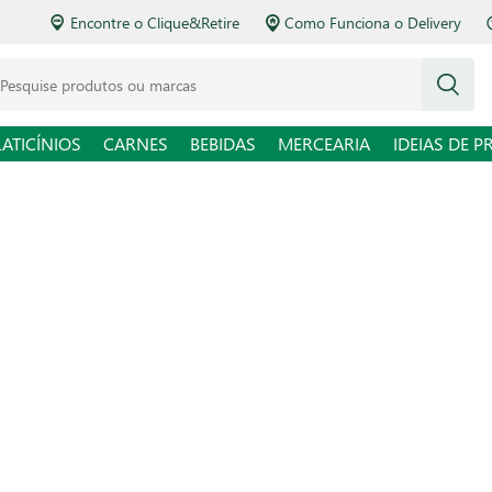
Encontre o Clique&Retire
Como Funciona o Delivery
squise produtos ou marcas
LATICÍNIOS
CARNES
BEBIDAS
MERCEARIA
IDEIAS DE P