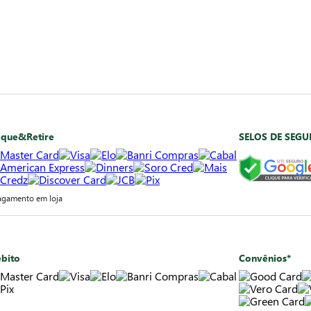
ique&Retire
SELOS DE SEG
agamento em loja
bito
Convênios*