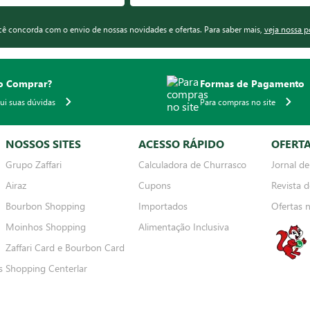
ocê concorda com o envio de nossas novidades e ofertas. Para saber mais,
veja nossa p
 Comprar?
Formas de Pagamento
qui suas dúvidas
Para compras no site
NOSSOS SITES
ACESSO RÁPIDO
OFERT
Grupo Zaffari
Calculadora de Churrasco
Jornal de
Airaz
Cupons
Revista d
Bourbon Shopping
Importados
Ofertas 
Moinhos Shopping
Alimentação Inclusiva
Zaffari Card e Bourbon Card
s
Shopping Centerlar