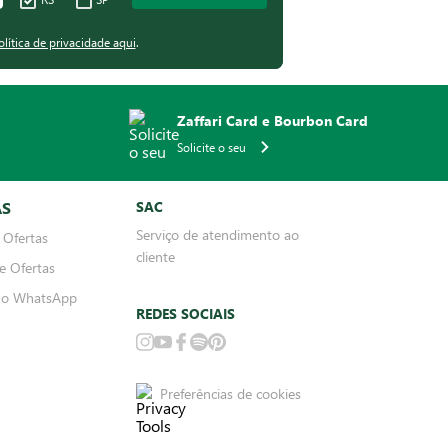
olítica de privacidade aqui
.
Zaffari Card e Bourbon Card
Solicite o seu
AS
SAC
Serviço de atendimento ao
 Ofertas
cliente
e Ofertas
no WhatsApp
REDES SOCIAIS
Preferências de cookies