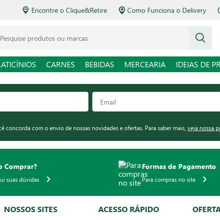
Encontre o Clique&Retire
Como Funciona o Delivery
squise produtos ou marcas
LATICÍNIOS
CARNES
BEBIDAS
MERCEARIA
IDEIAS DE P
ocê concorda com o envio de nossas novidades e ofertas. Para saber mais,
veja nossa p
 Comprar?
Formas de Pagamento
qui suas dúvidas
Para compras no site
NOSSOS SITES
ACESSO RÁPIDO
OFERT