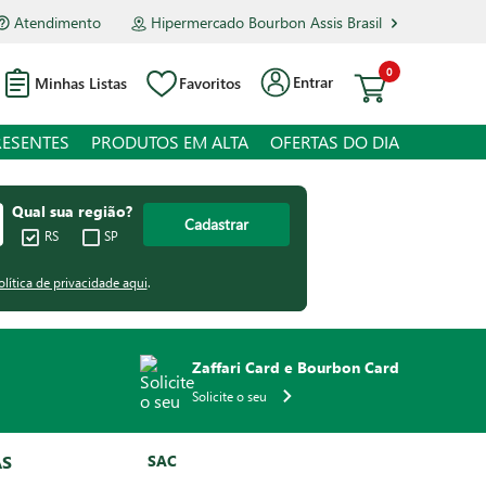
Atendimento
Hipermercado Bourbon Assis Brasil
0
Entrar
Minhas Listas
Favoritos
RESENTES
PRODUTOS EM ALTA
OFERTAS DO DIA
Qual sua região?
Cadastrar
RS
SP
olítica de privacidade aqui
.
Zaffari Card e Bourbon Card
Solicite o seu
AS
SAC