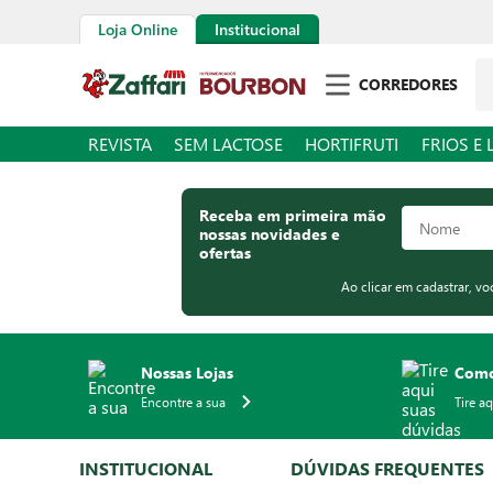
Loja Online
Institucional
Pe
CORREDORES
REVISTA
SEM LACTOSE
HORTIFRUTI
FRIOS E 
Receba em primeira mão
nossas novidades e
ofertas
Ao clicar em cadastrar, v
Nossas Lojas
Como
Encontre a sua
Tire a
INSTITUCIONAL
DÚVIDAS FREQUENTES