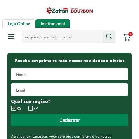
Loja Online
Institucional
Pesquise produtos ou marcas
0
Receba em primeira mão nossas novidades e ofertas
Qual sua região?
RS
SP
Cadastrar
Ao clicar em cadastrar, você concorda com o envio de nossas