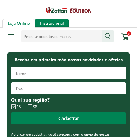
Loja Online
Institucional
Pesquise produtos ou marcas
0
Receba em primeira mão nossas novidades e ofertas
Qual sua região?
RS
SP
Cadastrar
Ao clicar em cadastrar, você concorda com o envio de nossas