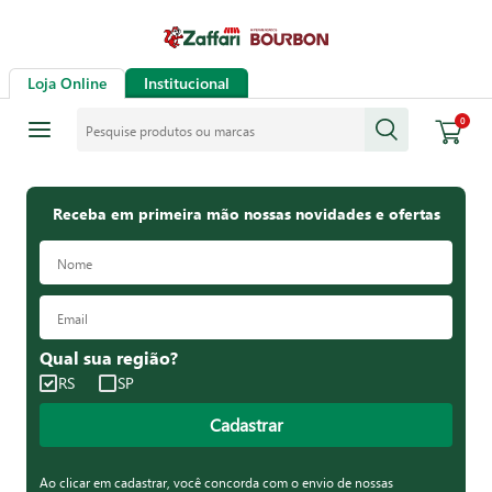
Loja Online
Institucional
Pesquise produtos ou marcas
0
Receba em primeira mão nossas novidades e ofertas
Qual sua região?
RS
SP
Cadastrar
Ao clicar em cadastrar, você concorda com o envio de nossas