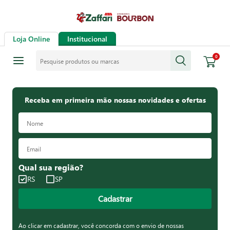
Loja Online
Institucional
Pesquise produtos ou marcas
0
Receba em primeira mão nossas novidades e ofertas
Qual sua região?
RS
SP
Cadastrar
Ao clicar em cadastrar, você concorda com o envio de nossas