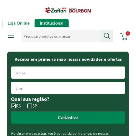
Loja Online
Institucional
Pesquise produtos ou marcas
0
Receba em primeira mão nossas novidades e ofertas
Qual sua região?
RS
SP
Cadastrar
Ao clicar em cadastrar, você concorda com o envio de nossas