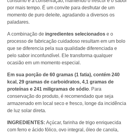
por mais tempo. É um convite para desfrutar de um
momento de puro deleite, agradando a diversos os
paladares.
A combinação de
ingredientes selecionados
e o processo
de fabricação cuidadoso resultam em um bolo que se
diferencia pela sua qualidade diferenciada e pelo sabor
inconfundível. Ele transforma qualquer ocasião em um
momento especial.
Em sua porção de 60 gramas (1 fatia), contém 240 kcal,
29 gramas de carboidratos, 4,1 gramas de proteínas e
241 miligramas de sódio
. Para conservação do produto, é
recomendado que seja armazenado em local seco e
fresco, longe da incidência de luz solar direta.
INGREDIENTES:
Açúcar, farinha de trigo enriquecida com
ferro e ácido fólico, ovo integral, óleo de canola, pedaços
sabor chocolate meio amargo (açúcar, gordura vegetal,
cacau em pó, emulsificante: lecitina de soja e