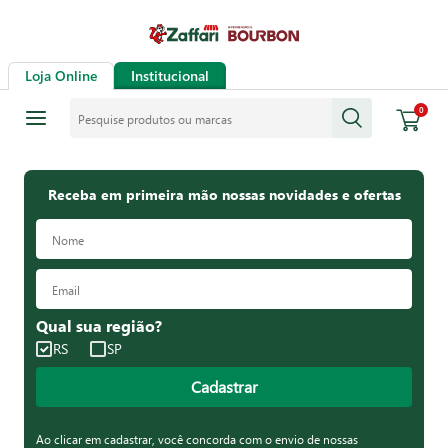
Loja Online
Institucional
Pesquise produtos ou marcas
0
Receba em primeira mão nossas novidades e ofertas
Qual sua região?
RS
SP
Cadastrar
Ao clicar em cadastrar, você concorda com o envio de nossas