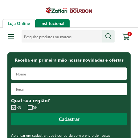
Loja Online
Institucional
Pesquise produtos ou marcas
0
Receba em primeira mão nossas novidades e ofertas
Qual sua região?
RS
SP
Cadastrar
Ao clicar em cadastrar, você concorda com o envio de nossas