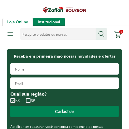
Loja Online
Institucional
Pesquise produtos ou marcas
0
Receba em primeira mão nossas novidades e ofertas
Qual sua região?
RS
SP
Cadastrar
Ao clicar em cadastrar, você concorda com o envio de nossas