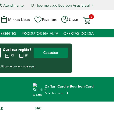
Atendimento
Hipermercado Bourbon Assis Brasil
0
Entrar
Minhas Listas
Favoritos
RESENTES
PRODUTOS EM ALTA
OFERTAS DO DIA
Qual sua região?
Cadastrar
RS
SP
olítica de privacidade aqui
.
Zaffari Card e Bourbon Card
Solicite o seu
AS
SAC