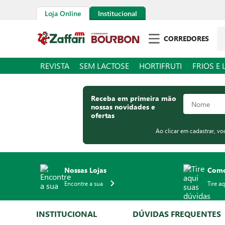
Loja Online
Institucional
Pe
CORREDORES
REVISTA
SEM LACTOSE
HORTIFRUTI
FRIOS E 
Receba em primeira mão
nossas novidades e
ofertas
Ao clicar em cadastrar, v
Nossas Lojas
Como
Encontre a sua
Tire a
INSTITUCIONAL
DÚVIDAS FREQUENTES