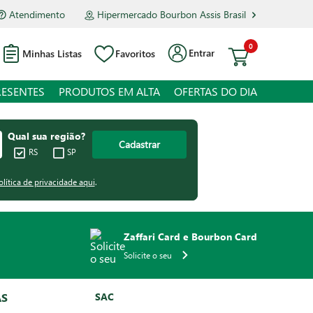
Atendimento
Hipermercado Bourbon Assis Brasil
0
Entrar
Minhas Listas
Favoritos
RESENTES
PRODUTOS EM ALTA
OFERTAS DO DIA
Qual sua região?
Cadastrar
RS
SP
olítica de privacidade aqui
.
Zaffari Card e Bourbon Card
Solicite o seu
AS
SAC