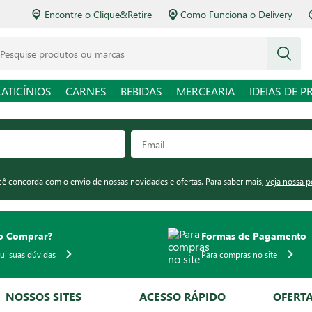
Encontre o Clique&Retire
Como Funciona o Delivery
squise produtos ou marcas
LATICÍNIOS
CARNES
BEBIDAS
MERCEARIA
IDEIAS DE P
ocê concorda com o envio de nossas novidades e ofertas. Para saber mais,
veja nossa p
 Comprar?
Formas de Pagamento
qui suas dúvidas
Para compras no site
NOSSOS SITES
ACESSO RÁPIDO
OFERT