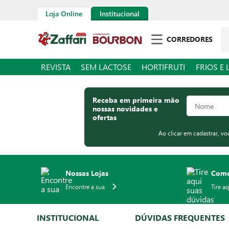
Loja Online
Institucional
Pe
CORREDORES
REVISTA
SEM LACTOSE
HORTIFRUTI
FRIOS E 
Receba em primeira mão
nossas novidades e
ofertas
Ao clicar em cadastrar, v
Nossas Lojas
Como
Encontre a sua
Tire a
INSTITUCIONAL
DÚVIDAS FREQUENTES